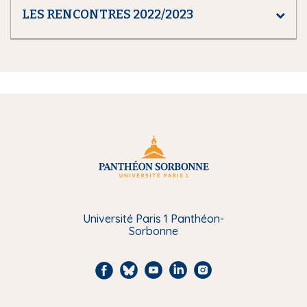
LES RENCONTRES 2022/2023
Université Paris 1 Panthéon-
Sorbonne
F
B
Y
L
I
a
l
o
i
n