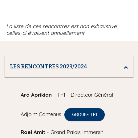
i
p
a
La liste de ces rencontres est non exhaustive,
l
celles-ci évoluent annuellement.
LES RENCONTRES 2023/2024
Ara Aprikian
- TF1 - Directeur Général
Adjoint Contenus
GROUPE TF1
Roei Amit
- Grand Palais Immersif