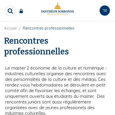
A
l
R
l
e
e
c
r
F
Accueil
Rencontres professionnelles
h
i
e
a
l
Rencontres
r
u
d
c
c
'
h
professionnelles
o
A
e
r
n
r
i
t
a
Le master 2 économie de la culture et numérique -
e
n
industries culturelles organise des rencontres avec
e
n
des personnalités de la culture et des médias. Ces
u
rendez-vous hebdomadaires se déroulent en petit
p
comité afin de favoriser les échanges, et sont
r
uniquement ouverts aux étudiants du master. Des
i
rencontres juniors sont aussi régulièrement
organisées avec de jeunes professionels des
n
industries culturelles.
c