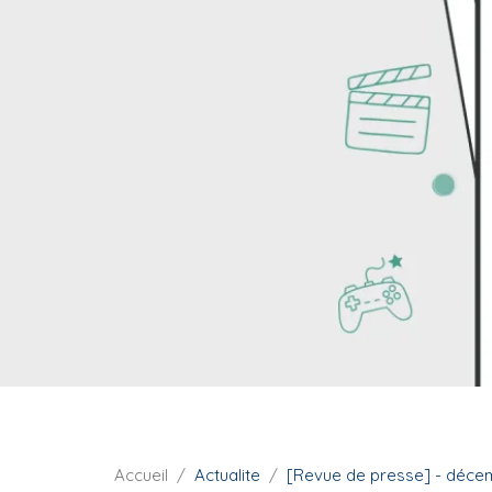
i
p
a
l
F
Accueil
Actualite
[Revue de presse] - déce