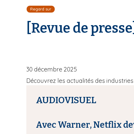
i
Regard sur
l
d
[Revue de presse
'
A
r
i
a
n
e
30 décembre 2025
Découvrez les actualités des industrie
AUDIOVISUEL
Avec Warner, Netflix d